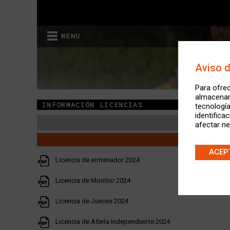
MENU
Aviso 
Para ofrec
almacenar 
INFORMACIÓN LICENCIAS
tecnologí
identifica
LI
afectar ne
ACEP
Licencia de entrenador 2024
Licencia de Monitor 2024
Licencia de Jueces 2024
Licencia de Atleta Independiente 2024