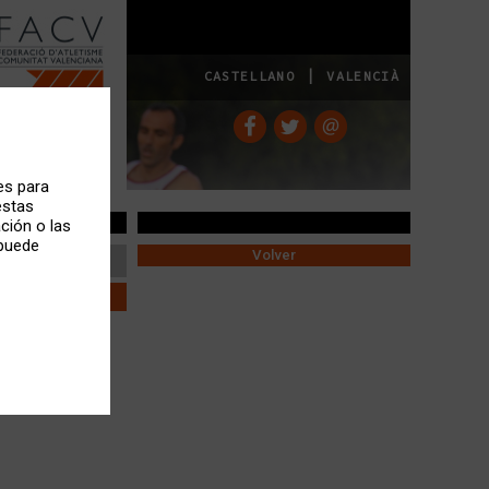
|
CASTELLANO
VALENCIÀ
es para
estas
ción o las
 puede
Volver