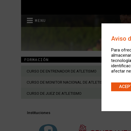
MENU
Aviso 
Para ofrec
almacenar 
FORMACIÓN
tecnologí
identifica
afectar ne
CURSO DE ENTRENADOR DE ATLETISMO
CURSO DE MONITOR NACIONAL DE ATLETISMO
ACEP
CURSO DE JUEZ DE ATLETISMO
Instituciones