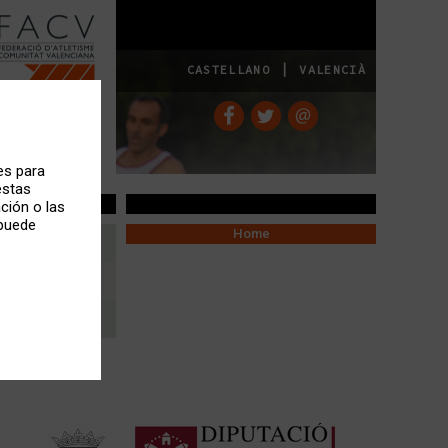
|
CASTELLANO
VALENCIÀ
es para
estas
ción o las
 puede
Home