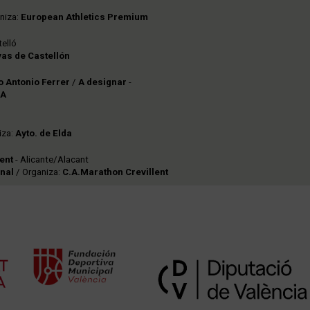
niza:
European Athletics Premium
elló
yas de Castellón
 Antonio Ferrer
/
A designar
-
EA
iza:
Ayto. de Elda
lent
- Alicante/Alacant
onal
/ Organiza:
C.A.Marathon Crevillent