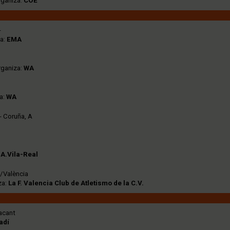
rganiza:
COE
-
za:
EMA
rganiza:
WA
a:
WA
- Coruña, A
.A.Vila-Real
a/València
za:
La F. Valencia Club de Atletismo de la C.V.
acant
adí