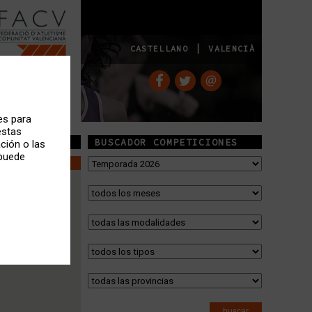
|
CASTELLANO
VALENCIÀ
es para
estas
BUSCADOR COMPETICIONES
ción o las
 puede