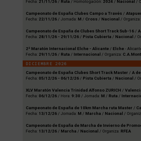
Fecha:
21/11/26
/
Ruta
/ Homologación:
2024
/
Nacional
/ 
Campeonato de España Clubes Campo a Través
/
Atapue
Fecha:
22/11/26
/ Jornada:
M
/
Cross
/
Nacional
/ Organiza
Campeonato de España de Clubes Short Track Sub-16
/
A
Fecha:
28/11/26 - 29/11/26
/
Pista Cubierta
/
Nacional
/ O
2ª Maratón Internacional Elche - Alicante
/
Elche
- Alican
Fecha:
29/11/26
/
Ruta
/
Internacional
/ Organiza:
C.A.Mon
DICIEMBRE 2026
Campeonato de España Clubes Short Track Master
/
A de
Fecha:
05/12/26 - 06/12/26
/
Pista Cubierta
/
Nacional
/ O
XLV Maratón Valencia Trinidad Alfonso ZURICH
/
Valenc
Fecha:
06/12/26
/ Hora:
9:30
/ Jornada:
M
/
Ruta
/
Internaci
Campeonato de España de 10km Marcha ruta Master
/
Ca
Fecha:
13/12/26
/ Jornada:
M
/
Marcha
/
Nacional
/ Organi
Campeonato de España de Marcha de Invierno de Promo
Fecha:
13/12/26
/
Marcha
/
Nacional
/ Organiza:
RFEA