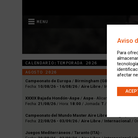
MENU
Aviso 
Para ofrec
almacenar 
CALENDARIO:TEMPORADA 2026
tecnologí
identifica
AGOSTO 2026
afectar ne
Campeonato de Europa
/
Birmingham (GBR)
-
Fecha:
10/08/26 - 16/08/26
/
Aire Libre
/
Internacional
/ O
ACEP
XXXIX Bajada Hondón-Aspe
/
Aspe
- Alicante/Alacant
Fecha:
21/08/26
/ Hora:
18:00
/ Jornada:
T
/
Ruta
/
Autonóm
Campeonato del Mundo Master Aire Libre
/
Daegu (KOR)
Fecha:
22/08/26 - 03/09/26
/
Aire Libre
/
Internacional
/ O
Juegos Mediterráneos
/
Taranto (ITA)
-