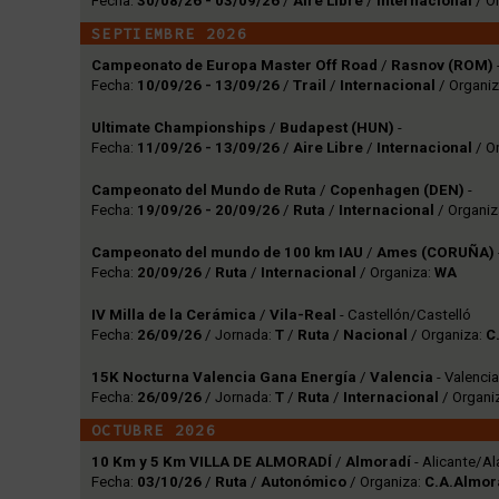
Fecha:
30/08/26 - 03/09/26
/
Aire Libre
/
Internacional
/ O
SEPTIEMBRE 2026
Campeonato de Europa Master Off Road
/
Rasnov (ROM)
Fecha:
10/09/26 - 13/09/26
/
Trail
/
Internacional
/ Organi
Ultimate Championships
/
Budapest (HUN)
-
Fecha:
11/09/26 - 13/09/26
/
Aire Libre
/
Internacional
/ O
Campeonato del Mundo de Ruta
/
Copenhagen (DEN)
-
Fecha:
19/09/26 - 20/09/26
/
Ruta
/
Internacional
/ Organiz
Campeonato del mundo de 100 km IAU
/
Ames (CORUÑA)
Fecha:
20/09/26
/
Ruta
/
Internacional
/ Organiza:
WA
IV Milla de la Cerámica
/
Vila-Real
- Castellón/Castelló
Fecha:
26/09/26
/ Jornada:
T
/
Ruta
/
Nacional
/ Organiza:
C
15K Nocturna Valencia Gana Energía
/
Valencia
- Valenci
Fecha:
26/09/26
/ Jornada:
T
/
Ruta
/
Internacional
/ Organi
OCTUBRE 2026
10 Km y 5 Km VILLA DE ALMORADÍ
/
Almoradí
- Alicante/Al
Fecha:
03/10/26
/
Ruta
/
Autonómico
/ Organiza:
C.A.Almor