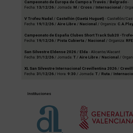
Campeonato de Europa de Campo a Través
/
Belgrado
-
Fecha:
13/12/26
/ Jornada:
M
/
Cross
/
Internacional
/ Orga
V Trofeu Nadal
/
Castellón (Gaetá Huguet)
- Castellón/Cast
Fecha:
19/12/26
/
Aire Libre
/
Nacional
/ Organiza:
C.A.Pla
Campeonato de España Clubes Short Track Sub20 -Trofeo
Fecha:
19/12/26
/
Pista Cubierta
/
Nacional
/ Organiza:
RF
San Silvestre Eldense 2026
/
Elda
- Alicante/Alacant
Fecha:
31/12/26
/ Jornada:
T
/
Aire Libre
/
Nacional
/ Organ
XL San Silvestre Internacional Crevillentina 2026
/
Crevil
Fecha:
31/12/26
/ Hora:
9:30
/ Jornada:
T
/
Ruta
/
Internaci
Instituciones