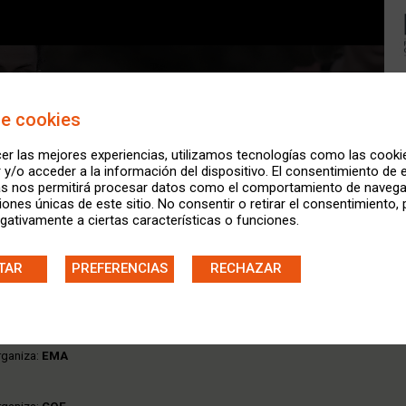
de cookies
er las mejores experiencias, utilizamos tecnologías como las cooki
y/o acceder a la información del dispositivo. El consentimiento de 
as nos permitirá procesar datos como el comportamiento de navega
ciones únicas de este sitio. No consentir o retirar el consentimiento,
gativamente a ciertas características o funciones.
rganiza:
EA
TAR
PREFERENCIAS
RECHAZAR
ico
/ Organiza:
Club Deportivo Triaspe
-
rganiza:
EMA