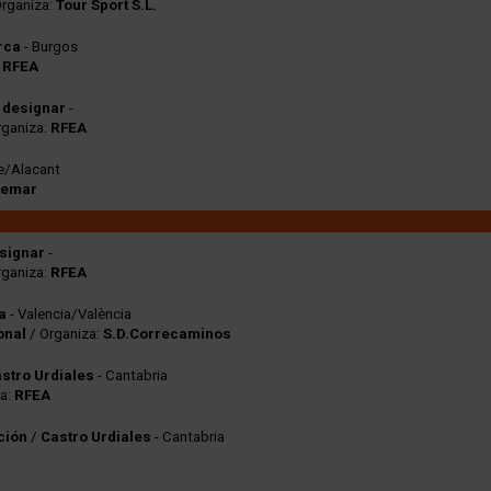
Organiza:
Tour Sport S.L.
rca
- Burgos
:
RFEA
 designar
-
rganiza:
RFEA
te/Alacant
temar
signar
-
rganiza:
RFEA
ia
- Valencia/València
onal
/ Organiza:
S.D.Correcaminos
stro Urdiales
- Cantabria
za:
RFEA
ción
/
Castro Urdiales
- Cantabria