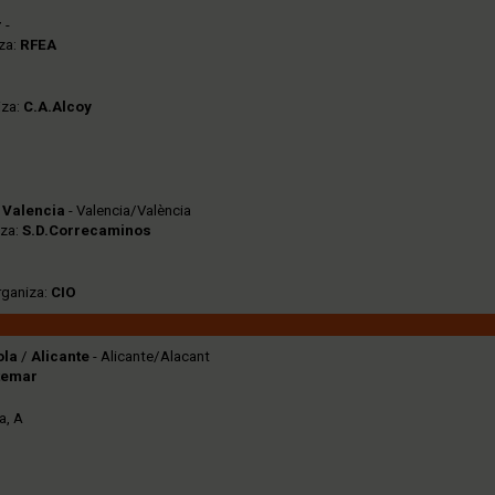
r
-
za:
RFEA
iza:
C.A.Alcoy
/
Valencia
- Valencia/València
iza:
S.D.Correcaminos
rganiza:
CIO
ola
/
Alicante
- Alicante/Alacant
temar
a, A