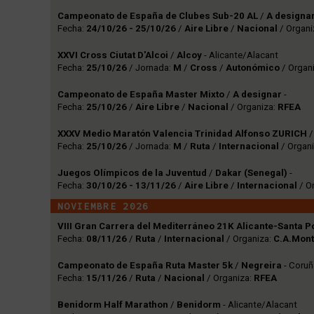
Campeonato de España de Clubes Sub-20 AL
/
A designa
Fecha:
24/10/26 - 25/10/26
/
Aire Libre
/
Nacional
/ Organi
XXVI Cross Ciutat D'Alcoi
/
Alcoy
- Alicante/Alacant
Fecha:
25/10/26
/ Jornada:
M
/
Cross
/
Autonómico
/ Organ
Campeonato de España Master Mixto
/
A designar
-
Fecha:
25/10/26
/
Aire Libre
/
Nacional
/ Organiza:
RFEA
XXXV Medio Maratón Valencia Trinidad Alfonso ZURICH
Fecha:
25/10/26
/ Jornada:
M
/
Ruta
/
Internacional
/ Organ
Juegos Olímpicos de la Juventud
/
Dakar (Senegal)
-
Fecha:
30/10/26 - 13/11/26
/
Aire Libre
/
Internacional
/ O
NOVIEMBRE 2026
VIII Gran Carrera del Mediterráneo 21K Alicante-Santa P
Fecha:
08/11/26
/
Ruta
/
Internacional
/ Organiza:
C.A.Mon
Campeonato de España Ruta Master 5k
/
Negreira
- Coruñ
Fecha:
15/11/26
/
Ruta
/
Nacional
/ Organiza:
RFEA
Benidorm Half Marathon
/
Benidorm
- Alicante/Alacant