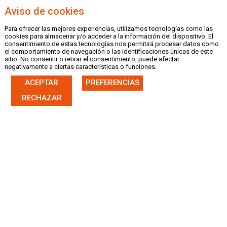
Aviso de cookies
Para ofrecer las mejores experiencias, utilizamos tecnologías como las
MENU
cookies para almacenar y/o acceder a la información del dispositivo. El
consentimiento de estas tecnologías nos permitirá procesar datos como
el comportamiento de navegación o las identificaciones únicas de este
sitio. No consentir o retirar el consentimiento, puede afectar
negativamente a ciertas características o funciones.
ACEPTAR
PREFERENCIAS
|
CASTELLANO
VALENCIÀ
RECHAZAR
CIRCULARES
185/2026 - Aug 4, 2026 / A.Técnica /
PNTD 2026 CONVOCATORIA - JABALINA
184/2026 - Aug 4, 2026 / A.Técnica /
PNTD 2026 CONVOCATORIA - LONGITUD
183/2026 - Aug 4, 2026 / A.Técnica /
PNTD 2026 CONVOCATORIA - RELEVOS
182/2026 - Aug 4, 2026 / A.Técnica /
PNTD 2026 CONVOCATORIA - MARTILLO