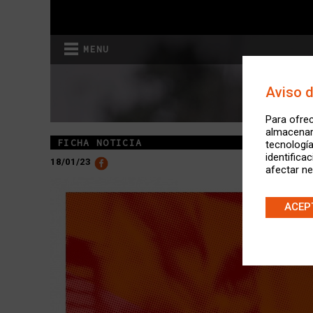
MENU
Aviso 
Para ofrec
almacenar 
FICHA NOTICIA
tecnologí
identifica
18/01/23
afectar ne
ACEP