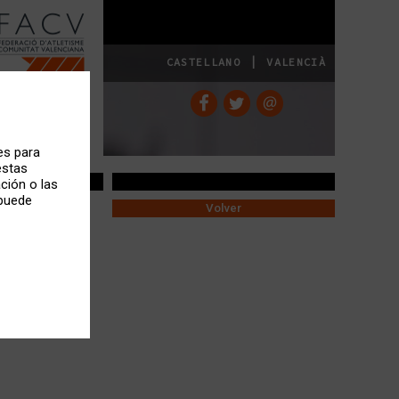
|
CASTELLANO
VALENCIÀ
es para
estas
ción o las
 puede
Volver