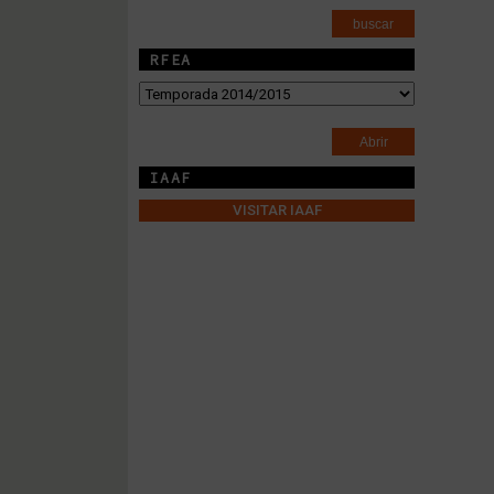
RFEA
IAAF
VISITAR IAAF