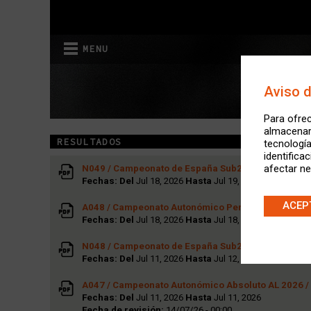
MENU
Aviso 
Para ofrec
almacenar 
RESULTADOS
tecnologí
identifica
afectar ne
N049 / Campeonato de España Sub20 al A.L.y de Clu
Fechas: Del
Jul 18, 2026
Hasta
Jul 19, 2026
ACEP
A048 / Campeonato Autonómico Pentatlón lanzamie
Fechas: Del
Jul 18, 2026
Hasta
Jul 18, 2026
N048 / Campeonato de España Sub23 al A.L.y de Clu
Fechas: Del
Jul 11, 2026
Hasta
Jul 12, 2026
A047 / Campeonato Autonómico Absoluto AL 2026 / 
Fechas: Del
Jul 11, 2026
Hasta
Jul 11, 2026
Fecha de revisión:
14/07/26 - 00:00