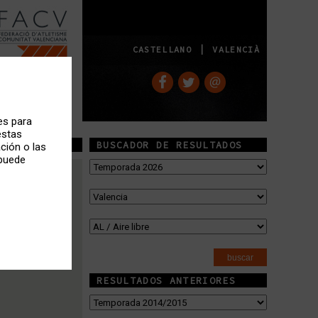
|
CASTELLANO
VALENCIÀ
es para
estas
BUSCADOR DE RESULTADOS
ción o las
 puede
RESULTADOS ANTERIORES
FACV