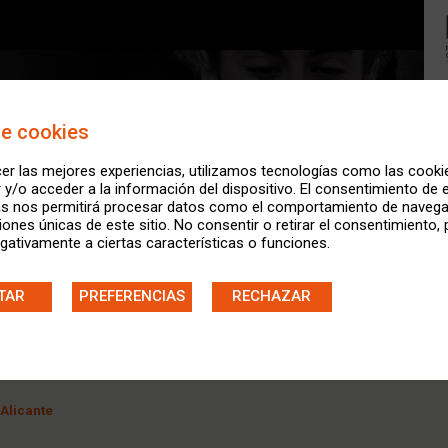
de cookies
er las mejores experiencias, utilizamos tecnologías como las cooki
y/o acceder a la información del dispositivo. El consentimiento de 
as nos permitirá procesar datos como el comportamiento de navega
ciones únicas de este sitio. No consentir o retirar el consentimiento,
gativamente a ciertas características o funciones.
bes 4x100 m.l. / Albacete
TAR
PREFERENCIAS
RECHAZAR
ntos Master AL 2026 / Elche
bes 4x100 m.l. / Cáceres
Alicante