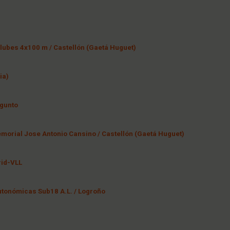
lubes 4x100 m / Castellón (Gaetá Huguet)
ia)
gunto
emorial Jose Antonio Cansino / Castellón (Gaetá Huguet)
rid-VLL
tonómicas Sub18 A.L. / Logroño