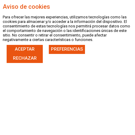
Aviso de cookies
Para ofrecer las mejores experiencias, utilizamos tecnologías como las
MENU
cookies para almacenar y/o acceder a la información del dispositivo. El
consentimiento de estas tecnologías nos permitirá procesar datos como
el comportamiento de navegación o las identificaciones únicas de este
sitio. No consentir o retirar el consentimiento, puede afectar
negativamente a ciertas características o funciones.
ACEPTAR
PREFERENCIAS
|
CASTELLANO
VALENCIÀ
RECHAZAR
INFORMACIÓN LICENCIAS
LICENCIAS TEMPORADA 2023
NORMAS Y REGLAMENTOS
Normativa General de Tramitación de Licencias 2023
Cuotas de Licencias - Temporada 2023
Tramitación de Licencias Atletas Independientes 2023
Tramitación de Licencias de Entrenador 2023