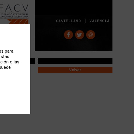
|
CASTELLANO
VALENCIÀ
es para
estas
ción o las
 puede
Volver