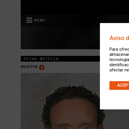
MENU
Aviso 
Para ofrec
almacenar 
FICHA NOTICIA
tecnologí
identifica
05/07/18
afectar ne
ACEP