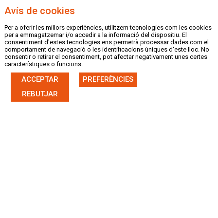
Avís de cookies
Per a oferir les millors experiències, utilitzem tecnologies com les cookies
MENU
per a emmagatzemar i/o accedir a la informació del dispositiu. El
consentiment d'estes tecnologies ens permetrà processar dades com el
comportament de navegació o les identificacions úniques d'este lloc. No
consentir o retirar el consentiment, pot afectar negativament unes certes
característiques o funcions.
ACCEPTAR
PREFERÈNCIES
|
CASTELLANO
VALENCIÀ
REBUTJAR
FITXA NOTÍCIA
13/01/19