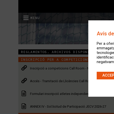
MENU
Avís de
Per a ofer
emmagatzem
REGLAMENTOS. ARCHIVOS DISPONIBLES
tecnologi
identifica
INSCRIPCIÓ PER A COMPETICIONS I TRAMITA
negativame
Inscripció a competicions Call Room - Nova Plataforma
ACCE
Accés - Tramitació de Llicències Call Room
Formulari inscripció atletes independents FACV
ANNEX IV - Sol.licitud de Participació JECV 2026-27