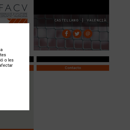
|
CASTELLANO
VALENCIÀ
 a
stes
ó o les
afectar
Contacto