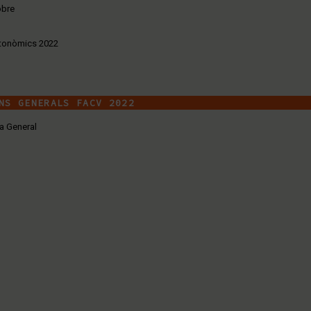
obre
tonòmics 2022
NS GENERALS FACV 2022
a General