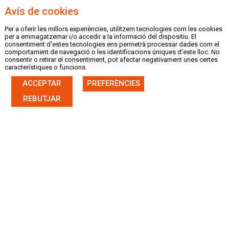
Avís de cookies
Per a oferir les millors experiències, utilitzem tecnologies com les cookies
MENU
per a emmagatzemar i/o accedir a la informació del dispositiu. El
consentiment d'estes tecnologies ens permetrà processar dades com el
comportament de navegació o les identificacions úniques d'este lloc. No
consentir o retirar el consentiment, pot afectar negativament unes certes
característiques o funcions.
ACCEPTAR
PREFERÈNCIES
|
CASTELLANO
VALENCIÀ
REBUTJAR
LLISTA DE ÚLTIMES NOTÍCIES
29/07/26
Diame, Llopis, Càceres i Lescay, fixos
en la selecció espanyola per a