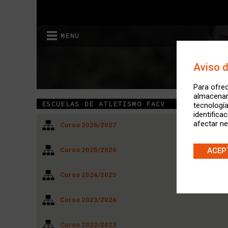
MENU
Aviso 
Para ofrec
almacenar 
ESCUELAS DE ATLETISMO FACV
tecnologí
identifica
afectar ne
Curso 2026/2027
ACEP
Curso 2025/2026
Curso 2024/2025
Curso 2023/2024
Curso 2022/2023