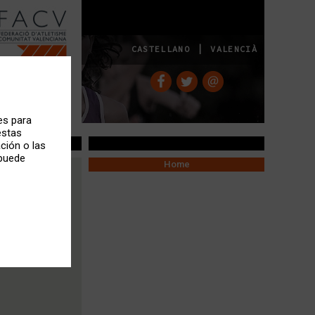
|
CASTELLANO
VALENCIÀ
es para
estas
ción o las
 puede
Home